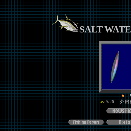
SALT WATE
★
W
5/26 外